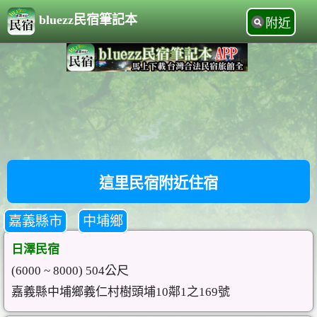
bluezz民宿筆記本
附近
這里民宿附近住宿
嘉義縣市
中埔鄉
日澤民宿
(6000 ~ 8000) 504公尺
嘉義縣中埔鄉義仁村樹頭埔10鄰1之169號