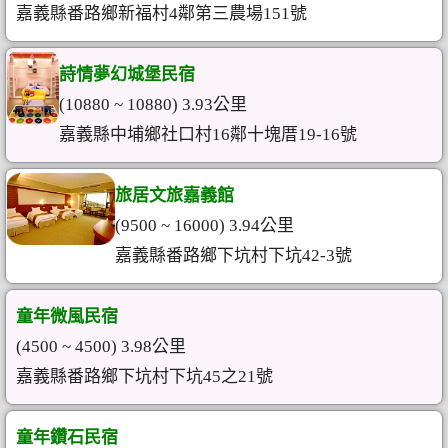
嘉義縣番路鄉新福村4鄰第三農場151號
詩情夢幻城堡民宿
(10880 ~ 10880) 3.93公里
嘉義縣中埔鄉社口村16鄰十塊厝19-16號
旅居文旅嘉義館
(9500 ~ 16000) 3.94公里
嘉義縣番路鄉下坑村下坑42-3號
童年微風民宿
(4500 ~ 4500) 3.98公里
嘉義縣番路鄉下坑村下坑45之21號
童年鑽石民宿