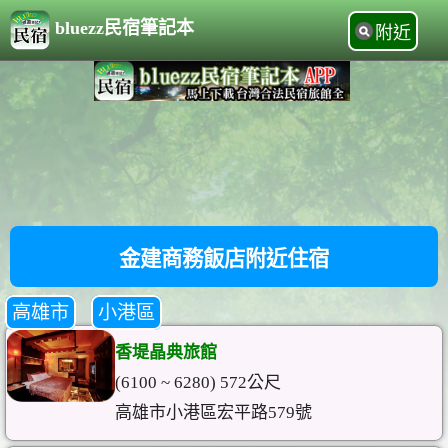
bluezz民宿筆記本
附近
金建商務飯店附近住宿
高雄市
小港區
香堤晶典旅館
(6100 ~ 6280) 572公尺
高雄市小港區宏平路579號