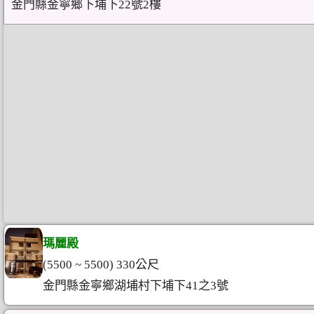
金門縣金寧鄉下埔下22號2樓
瑪麗殿
(5500 ~ 5500) 330公尺
金門縣金寧鄉湖埔村下埔下41之3號