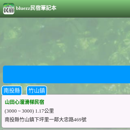
bluezz民宿筆記本
南投縣
竹山鎮
山田心溜滑梯民宿
(3000 ~ 3000) 1.17公里
南投縣竹山鎮下坪里一鄰大忠路469號