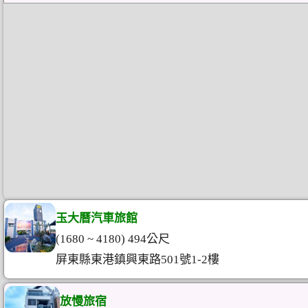
玉大曆汽車旅館
(1680 ~ 4180) 494公尺
屏東縣東港鎮興東路501號1-2樓
放慢旅宿