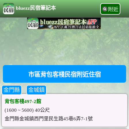
bluezz民宿筆記本
附近
市區背包客棧民宿附近住宿
金門縣
金城鎮
背包客棧497-2館
(1600 ~ 5600) 40公尺
金門縣金城鎮西門里民生路45巷6弄7-1號