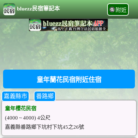
bluezz民宿筆記本
附近
童年蘭花民宿附近住宿
嘉義縣市
番路鄉
童年櫻花民宿
(4000 ~ 4000) 4公尺
嘉義縣番路鄉下坑村下坑45之26號