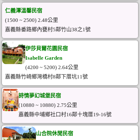
仁義潭溫馨民宿
(1500 ~ 2500) 2.48公里
嘉義縣番路鄉內甕村5鄰竹山38之1號
伊莎貝爾花園民宿
Isabelle Garden
(4200 ~ 5200) 2.64公里
嘉義縣竹崎鄉灣橋村8鄰下厝坑11號
詩情夢幻城堡民宿
(10880 ~ 10880) 2.75公里
嘉義縣中埔鄉社口村16鄰十塊厝19-16號
山合院休閒民宿