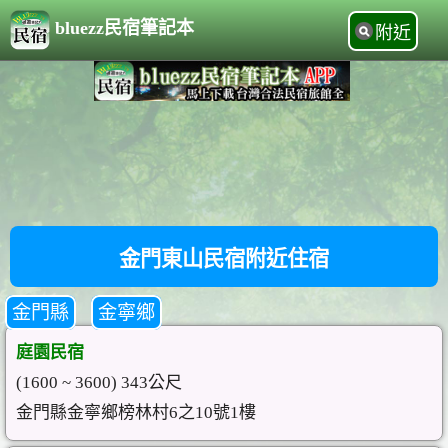
bluezz民宿筆記本
附近
金門東山民宿附近住宿
金門縣
金寧鄉
庭園民宿
(1600 ~ 3600) 343公尺
金門縣金寧鄉榜林村6之10號1樓