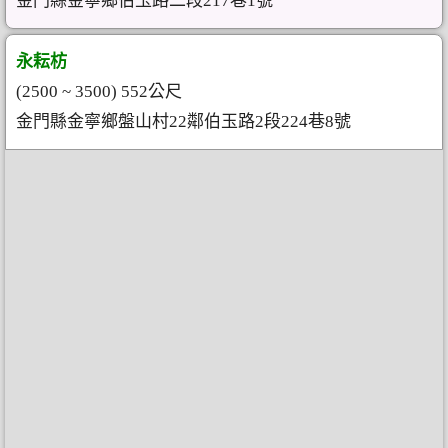
金門縣金寧鄉伯玉路二段217巷1號
永耘枋
(2500 ~ 3500) 552公尺
金門縣金寧鄉盤山村22鄰伯玉路2段224巷8號