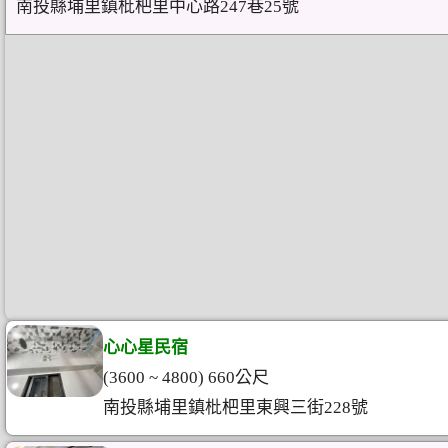
南投縣埔里鎮枇杷里中心路247巷25號
心心星民宿
(3600 ~ 4800) 660公尺
南投縣埔里鎮枇杷里東興三街228號