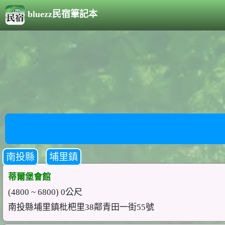
bluezz民宿筆記本
南投縣
埔里鎮
蒂爾堡會館
(4800 ~ 6800) 0公尺
南投縣埔里鎮枇杷里38鄰青田一街55號