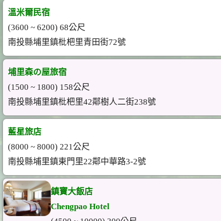
溫米爾民宿
(3600 ~ 6200) 68公尺
南投縣埔里鎮枇杷里青田街72號
埔里森の屋旅宿
(1500 ~ 1800) 158公尺
南投縣埔里鎮枇杷里42鄰樹人二街238號
藍星旅店
(8000 ~ 8000) 221公尺
南投縣埔里鎮東門里22鄰中華路3-2號
鎮寶大飯店
Chengpao Hotel