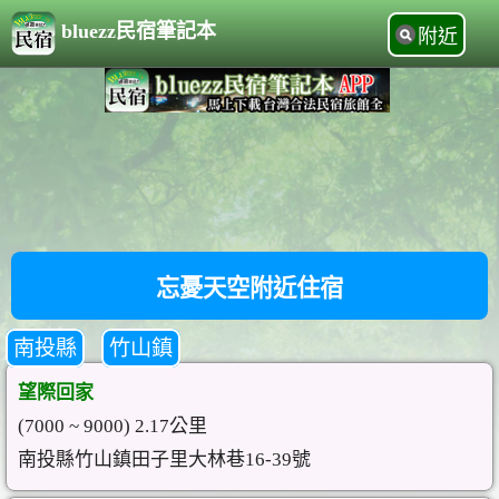
bluezz民宿筆記本
附近
忘憂天空附近住宿
南投縣
竹山鎮
望際回家
(7000 ~ 9000) 2.17公里
南投縣竹山鎮田子里大林巷16-39號