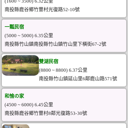
(1600 ~ 3500) 6.32公里
南投縣鹿谷鄉竹豐村光復路52-10號
一瓢民宿
(5000 ~ 5000) 6.35公里
南投縣竹山鎮南投縣竹山鎮竹山里下橫街67-2號
雙湖民宿
(8800 ~ 8800) 6.37公里
南投縣竹山鎮延山里6鄰鹿山路571號
和愉の家
(4500 ~ 6000) 6.45公里
南投縣鹿谷鄉竹豐村8鄰光復路53-30號