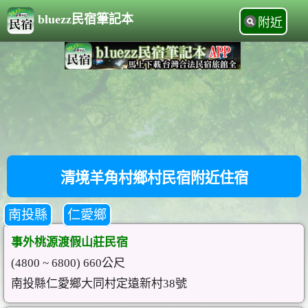
bluezz民宿筆記本
附近
清境羊角村鄉村民宿附近住宿
南投縣
仁愛鄉
事外桃源渡假山莊民宿
(4800 ~ 6800) 660公尺
南投縣仁愛鄉大同村定遠新村38號