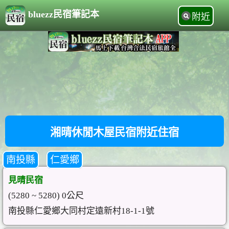
bluezz民宿筆記本
附近
湘晴休閒木屋民宿附近住宿
南投縣
仁愛鄉
見晴民宿
(5280 ~ 5280) 0公尺
南投縣仁愛鄉大同村定遠新村18-1-1號