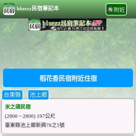
bluezz民宿筆記本
附近
稻花香民宿附近住宿
台東縣
池上鄉
米之頌民宿
(2800 ~ 2800) 197公尺
臺東縣池上鄉新興78之5號