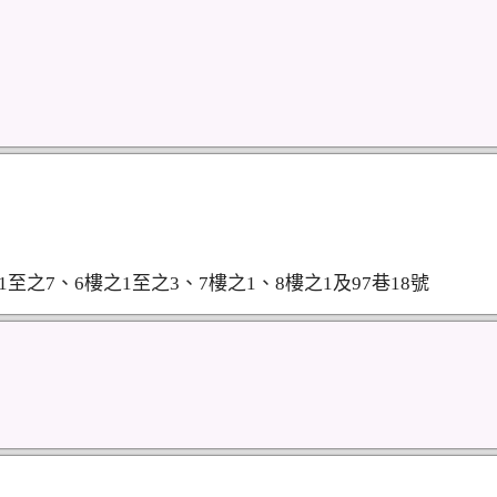
至之7、6樓之1至之3、7樓之1、8樓之1及97巷18號