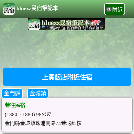
bluezz民宿筆記本
附近
上賓飯店附近住宿
金門縣
金城鎮
巷往民宿
(1880 ~ 1880) 98公尺
金門縣金城鎮珠浦南路74巷5號5樓