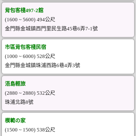
背包客棧497-2館
(1600 ~ 5600) 494公尺
金門縣金城鎮西門里民生路45巷6弄7-1號
市區背包客棧民宿
(1000 ~ 6000) 528公尺
金門縣金城鎮珠浦西路6巷4弄3號
浯島輕旅
(2880 ~ 2880) 532公尺
珠浦北路8號
模範の家
(1500 ~ 1500) 538公尺