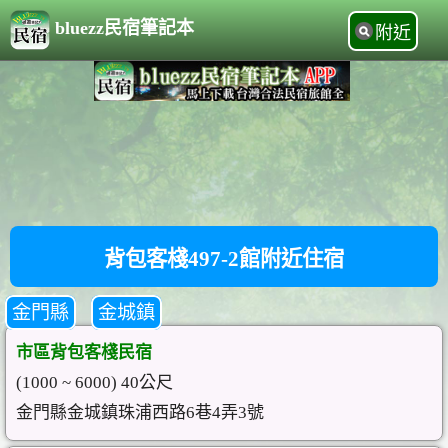
bluezz民宿筆記本
附近
背包客棧497-2館附近住宿
金門縣
金城鎮
市區背包客棧民宿
(1000 ~ 6000) 40公尺
金門縣金城鎮珠浦西路6巷4弄3號