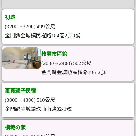
初城
(3200 ~ 3200) 499公尺
金門縣金城鎮民權路184巷2弄9號
牧雲市區館
(2000 ~ 2400) 502公尺
金門縣金城鎮民權路196-2號
蛋寶親子民宿
(3000 ~ 4800) 510公尺
金門縣金城鎮珠浦南路32-1號
模範の家