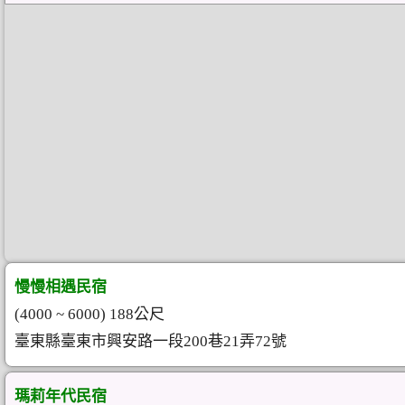
慢慢相遇民宿
(4000 ~ 6000) 188公尺
臺東縣臺東市興安路一段200巷21弄72號
瑪莉年代民宿