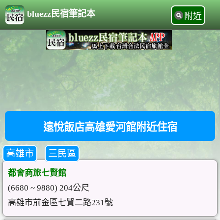
bluezz民宿筆記本
附近
遠悅飯店高雄愛河館附近住宿
高雄市
三民區
都會商旅七賢館
(6680 ~ 9880) 204公尺
高雄市前金區七賢二路231號