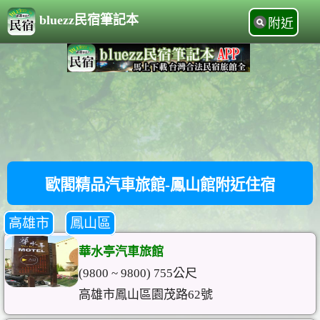
bluezz民宿筆記本
附近
歐閣精品汽車旅館-鳳山館附近住宿
高雄市
鳳山區
華水亭汽車旅館
(9800 ~ 9800) 755公尺
高雄市鳳山區園茂路62號