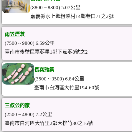
(8800 ~ 8800) 5.07公里
嘉義縣水上鄉粗溪村14鄰巷口71之2號
雨笠煙蓑
(7500 ~ 9800) 6.59公里
臺南市後壁區嘉苳里1鄰下茄苳8號之2
長奕雅築
(3500 ~ 3500) 6.84公里
臺南市白河區大竹里194-60號
三叔公的家
(2500 ~ 4800) 7.2公里
臺南市白河區大竹里2鄰大排竹30之16號