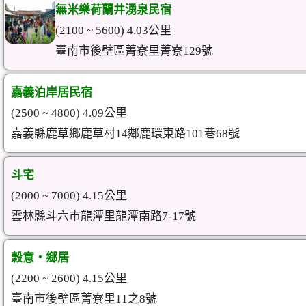
無米樂荷蘭井湧泉民宿
(2100 ~ 5600) 4.03公里
臺南市後壁區菁寮里菁寮129號
嘉義泊岸居民宿
(2500 ~ 4800) 4.09公里
嘉義縣鹿草鄉鹿草村14鄰鹿環東路101巷68號
斗宅
(2000 ~ 7000) 4.15公里
雲林縣斗六市龍潭里龍潭南路7-17號
穀意‧鄉居
(2200 ~ 2600) 4.15公里
臺南市後壁區菁寮里11之8號