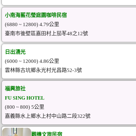
小南海藍花瑩庭園咖啡民宿
(6880 ~ 12800) 4.79公里
臺南市後壁區嘉田村上茄苳48之12號
日出湧光
(6000 ~ 12000) 4.86公里
雲林縣古坑鄉永光村光昌路52-3號
福興旅社
FU SING HOTEL
(800 ~ 800) 5公里
嘉義縣水上鄉水上村中山路二段322號
觀機文旅民宿