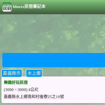
bluezz民宿筆記本
嘉義縣市
水上鄉
樂趣好玩民宿
(3000 ~ 3000) 4公尺
嘉義縣水上鄉南和村後寮25之10號