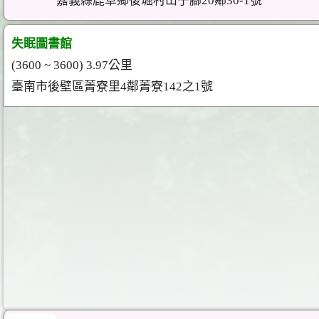
嘉義縣鹿草鄉後堀村山子腳20鄰30-1號
失眠圖書館
(3600 ~ 3600) 3.97公里
臺南市後壁區菁寮里4鄰菁寮142之1號