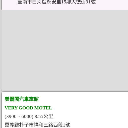
臺南市白河區永安里15鄰大德街91號
美儷閣汽車旅館
VERY GOOD MOTEL
(3900 ~ 6000) 8.55公里
嘉義縣朴子市祥和三路西段1號