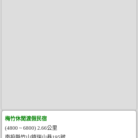
梅竹休閒渡假民宿
(4800 ~ 6800) 2.66公里
南投縣竹山鎮瑞山巷195號