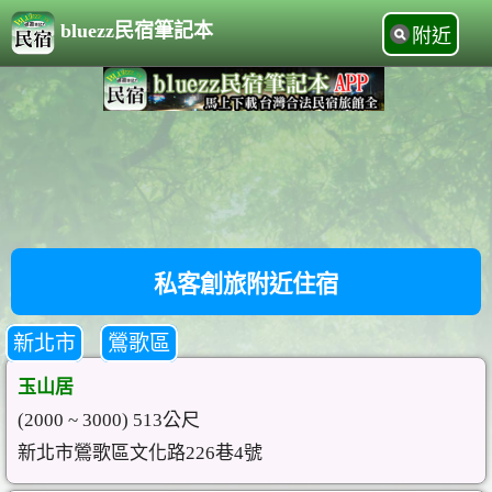
bluezz民宿筆記本
附近
私客創旅附近住宿
新北市
鶯歌區
玉山居
(2000 ~ 3000) 513公尺
新北市鶯歌區文化路226巷4號