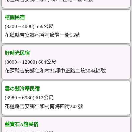
桔園民宿
(3200 ~ 4000) 559公尺
花蓮縣吉安鄉稻香村廣豐一街56號
好時光民宿
(8000 ~ 12000) 604公尺
花蓮縣吉安鄉仁和村31鄰中正路二段304巷3號
雲の翡冷翠民宿
(3980 ~ 6980) 612公尺
花蓮縣吉安鄉仁和村南海四街242號
藍寶石A館民宿