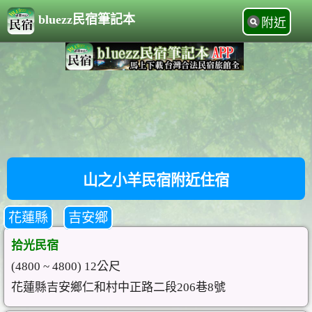
bluezz民宿筆記本
附近
山之小羊民宿附近住宿
花蓮縣
吉安鄉
拾光民宿
(4800 ~ 4800) 12公尺
花蓮縣吉安鄉仁和村中正路二段206巷8號