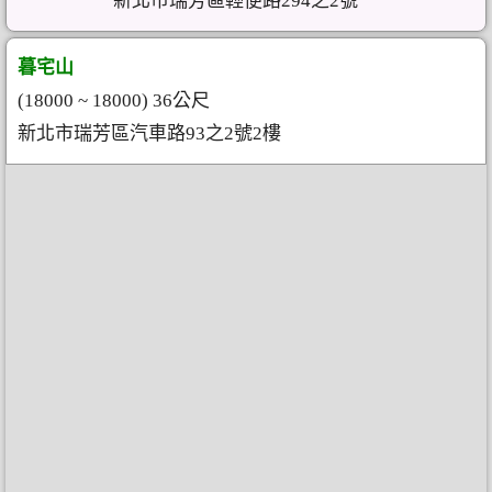
新北市瑞芳區輕便路294之2號
暮宅山
(18000 ~ 18000) 36公尺
新北市瑞芳區汽車路93之2號2樓