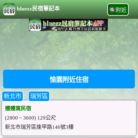
bluezz民宿筆記本
附近
愉園附近住宿
新北市
瑞芳區
嫚嫚窩民宿
(2800 ~ 3600) 129公尺
新北市瑞芳區逢甲路146號3樓