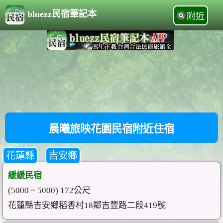
bluezz民宿筆記本
附近
晨曦旅映花園民宿附近住宿
花蓮縣
吉安鄉
緩緩民宿
(5000 ~ 5000) 172公尺
花蓮縣吉安鄉稻香村18鄰吉豐路二段419號