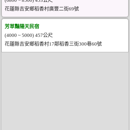
(6800 ~ 8500) 453公尺
花蓮縣吉安鄉稻香村廣豐二街69號
芳草豔陽天民宿
(4000 ~ 5000) 457公尺
花蓮縣吉安鄉稻香村17鄰稻香三街300巷60號