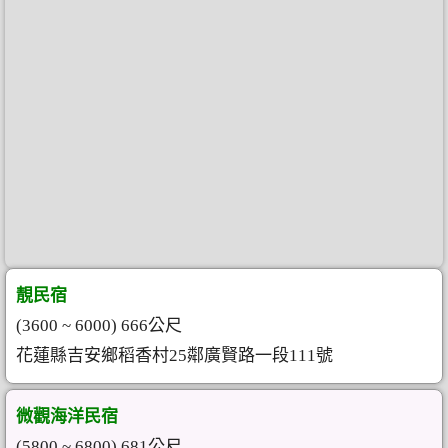
靚民宿
(3600 ~ 6000) 666公尺
花蓮縣吉安鄉稻香村25鄰廣賢路一段111號
微觀海洋民宿
(5800 ~ 6800) 681公尺