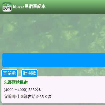
bluezz民宿筆記本
宜蘭縣
壯圍鄉
忘憂匯館民宿
(4000 ~ 4000) 585公尺
宜蘭縣壯圍鄉古結路35-9號