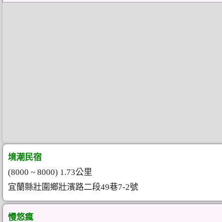
境潮民宿
(8000 ~ 8000) 1.73公里
宜蘭縣壯圍鄉壯濱路二段49巷7-2號
慢悠瘋