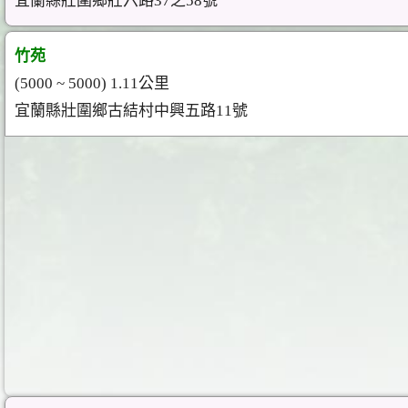
宜蘭縣壯圍鄉壯六路37之58號
竹苑
(5000 ~ 5000) 1.11公里
宜蘭縣壯圍鄉古結村中興五路11號