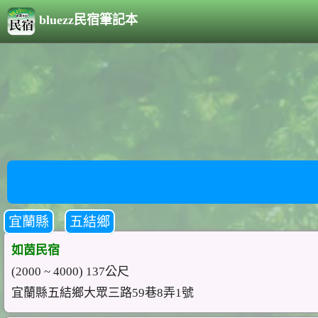
bluezz民宿筆記本
宜蘭縣
五結鄉
如茵民宿
(2000 ~ 4000) 137公尺
宜蘭縣五結鄉大眾三路59巷8弄1號