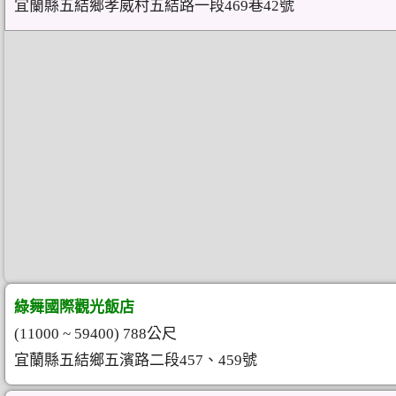
宜蘭縣五結鄉孝威村五結路一段469巷42號
綠舞國際觀光飯店
(11000 ~ 59400) 788公尺
宜蘭縣五結鄉五濱路二段457、459號