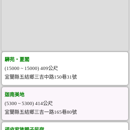
驊苑‧夏閣
(15000 ~ 15000) 409公尺
宜蘭縣五結鄉三吉中路150巷31號
迦南美地
(5300 ~ 5300) 414公尺
宜蘭縣五結鄉三吉一路165巷80號
頑皮家族親子民宿