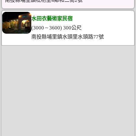
南投縣埔里鎮枇杷里4鄰和二街2號
水田衣藝術家民宿
(3000 ~ 3600) 300公尺
南投縣埔里鎮水頭里水頭路77號