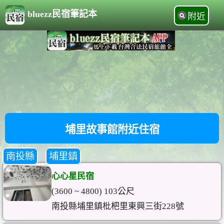
bluezz民宿筆記本
附近
埔里故事館附近住宿
南投縣
埔里鎮
心心星民宿
(3600 ~ 4800) 103公尺
南投縣埔里鎮枇杷里東興三街228號