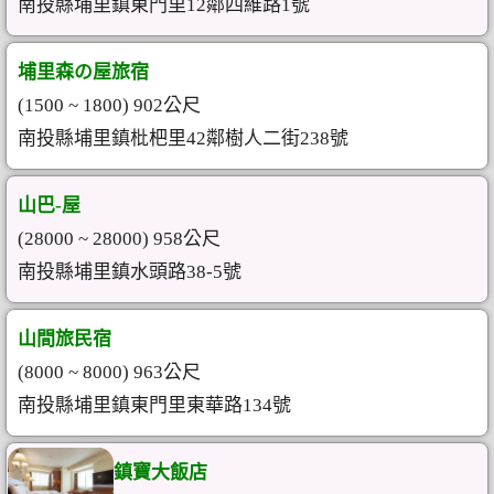
南投縣埔里鎮東門里12鄰四維路1號
埔里森の屋旅宿
(1500 ~ 1800) 902公尺
南投縣埔里鎮枇杷里42鄰樹人二街238號
山巴-屋
(28000 ~ 28000) 958公尺
南投縣埔里鎮水頭路38-5號
山間旅民宿
(8000 ~ 8000) 963公尺
南投縣埔里鎮東門里東華路134號
鎮寶大飯店