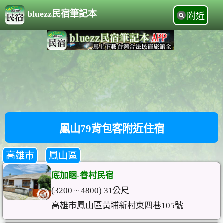
bluezz民宿筆記本
附近
鳳山79背包客附近住宿
高雄市
鳳山區
底加睏-眷村民宿
(3200 ~ 4800) 31公尺
高雄市鳳山區黃埔新村東四巷105號