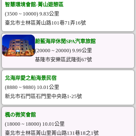
智慧環境會館-菁山遊憩區
(3500 ~ 10000) 9.83公里
臺北市士林區菁山路101巷71弄16號
蔚藍海岸休閒SPA汽車旅館
(20000 ~ 20000) 9.99公里
基隆市安樂區武隆街67號
北海岸愛之船海景民宿
(8880 ~ 9880) 10.01公里
新北市石門區石門里中央路1-25號
楓の微笑會館
(18000 ~ 18000) 10.01公里
臺北市士林區菁山里菁山路131巷18之1號