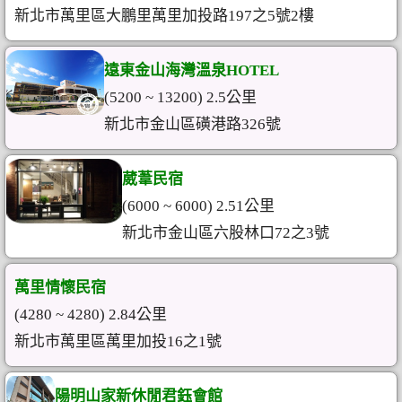
新北市萬里區大鵬里萬里加投路197之5號2樓
遠東金山海灣溫泉HOTEL
(5200 ~ 13200) 2.5公里
新北市金山區磺港路326號
葳葦民宿
(6000 ~ 6000) 2.51公里
新北市金山區六股林口72之3號
萬里情懷民宿
(4280 ~ 4280) 2.84公里
新北市萬里區萬里加投16之1號
陽明山家新休閒君鈺會館