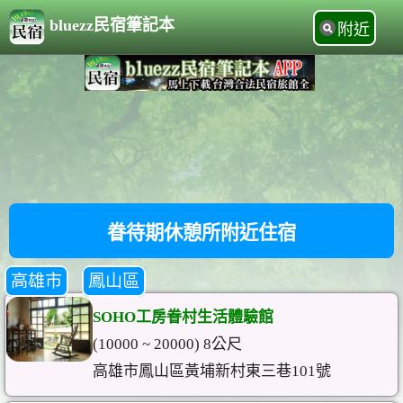
bluezz民宿筆記本
附近
眷待期休憩所附近住宿
高雄市
鳳山區
SOHO工房眷村生活體驗館
(10000 ~ 20000) 8公尺
高雄市鳳山區黃埔新村東三巷101號