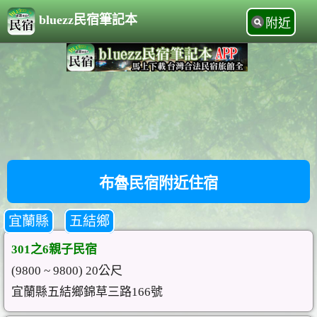
bluezz民宿筆記本
附近
布魯民宿附近住宿
宜蘭縣
五結鄉
301之6親子民宿
(9800 ~ 9800) 20公尺
宜蘭縣五結鄉錦草三路166號