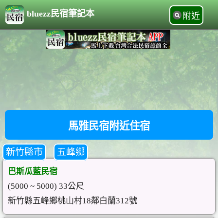
bluezz民宿筆記本
附近
馬雅民宿附近住宿
新竹縣市
五峰鄉
巴斯瓜藍民宿
(5000 ~ 5000) 33公尺
新竹縣五峰鄉桃山村18鄰白蘭312號