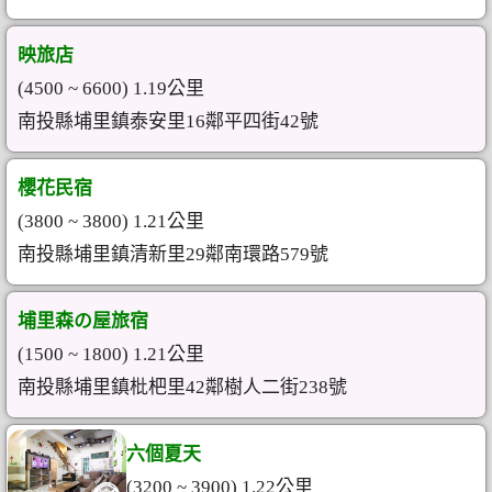
映旅店
(4500 ~ 6600) 1.19公里
南投縣埔里鎮泰安里16鄰平四街42號
櫻花民宿
(3800 ~ 3800) 1.21公里
南投縣埔里鎮清新里29鄰南環路579號
埔里森の屋旅宿
(1500 ~ 1800) 1.21公里
南投縣埔里鎮枇杷里42鄰樹人二街238號
六個夏天
(3200 ~ 3900) 1.22公里