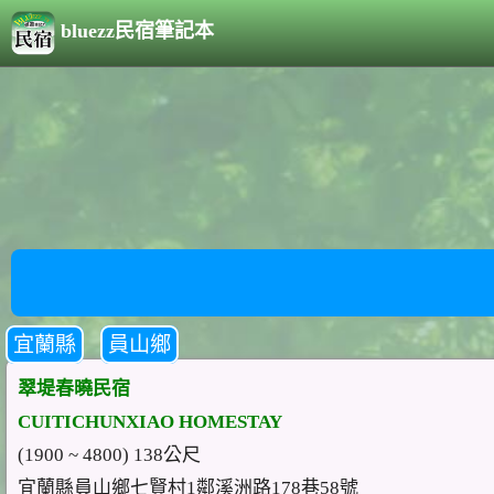
bluezz民宿筆記本
宜蘭縣
員山鄉
翠堤春曉民宿
CUITICHUNXIAO HOMESTAY
(1900 ~ 4800) 138公尺
宜蘭縣員山鄉七賢村1鄰溪洲路178巷58號