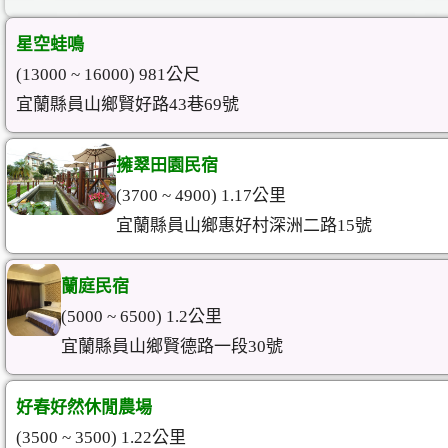
星空蛙鳴
(13000 ~ 16000) 981公尺
宜蘭縣員山鄉賢好路43巷69號
擁翠田園民宿
(3700 ~ 4900) 1.17公里
宜蘭縣員山鄉惠好村深洲二路15號
蘭庭民宿
(5000 ~ 6500) 1.2公里
宜蘭縣員山鄉賢德路一段30號
好春好然休閒農場
(3500 ~ 3500) 1.22公里