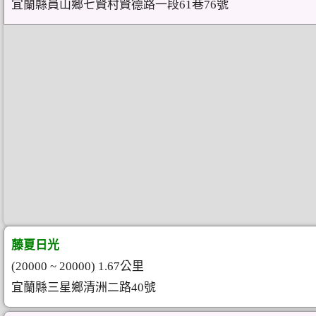
宜蘭縣員山鄉七賢村賢德路一段61巷76號
藤夏日光
(20000 ~ 20000) 1.67公里
宜蘭縣三星鄉清洲二路40號