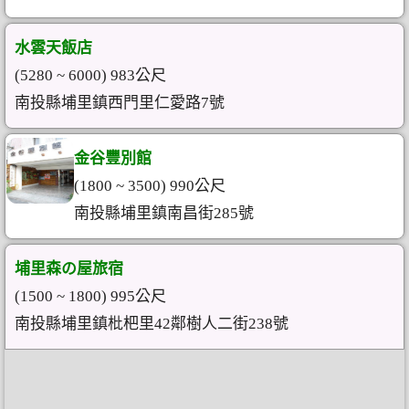
水雲天飯店
(5280 ~ 6000) 983公尺
南投縣埔里鎮西門里仁愛路7號
金谷豐別館
(1800 ~ 3500) 990公尺
南投縣埔里鎮南昌街285號
埔里森の屋旅宿
(1500 ~ 1800) 995公尺
南投縣埔里鎮枇杷里42鄰樹人二街238號