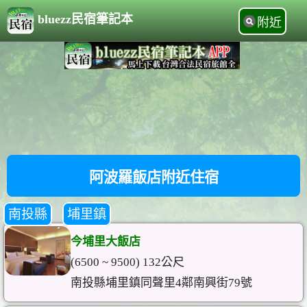
bluezz民宿筆記本
附近
阿波羅飯店附近住宿
南投縣
埔里鎮
今埔里大飯店
(6500 ~ 9500) 132公尺
南投縣埔里鎮同聲里4鄰南興街79號