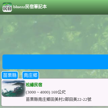
bluezz民宿筆記本
苗栗縣
南庄鄉
松緣民宿
(3000 ~ 4000) 169公尺
苗栗縣南庄鄉田美村2鄰田美22-22號