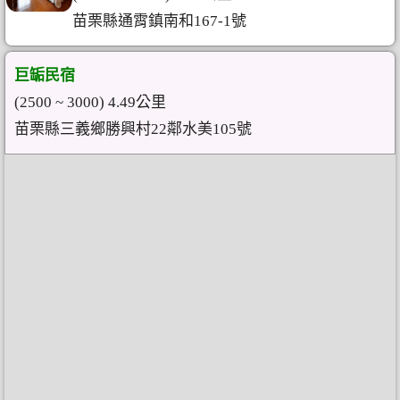
苗栗縣通霄鎮南和167-1號
巨缿民宿
(2500 ~ 3000) 4.49公里
苗栗縣三義鄉勝興村22鄰水美105號