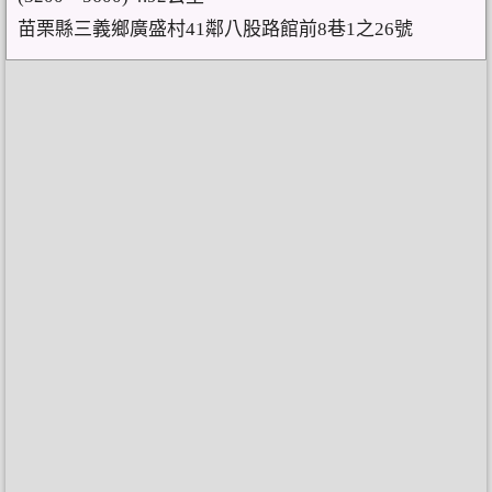
苗栗縣三義鄉廣盛村41鄰八股路館前8巷1之26號