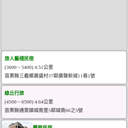
旅人藝棧民宿
(3600 ~ 5400) 4.51公里
苗栗縣三義鄉廣盛村37鄰廣聲新城11巷1號
綠丘行旅
(4500 ~ 6500) 4.64公里
苗栗縣通霄鎮城南里5鄰城南66之5號
馨雅民宿