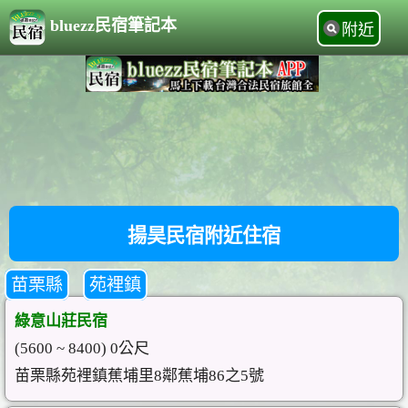
bluezz民宿筆記本
附近
揚昊民宿附近住宿
苗栗縣
苑裡鎮
綠意山莊民宿
(5600 ~ 8400) 0公尺
苗栗縣苑裡鎮蕉埔里8鄰蕉埔86之5號