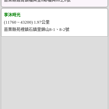
苗栗縣通霄鎮福興里8鄰福興88之8號
享沐時光
(11760 ~ 43200) 1.97公里
苗栗縣苑裡鎮石鎮里錦山8-1、8-2號