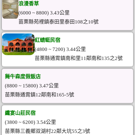
浪漫香草
(6000 ~ 8800) 3.43公里
苗栗縣苑裡鎮泰田里泰田108之10號
紅蜻蜓民宿
(4800 ~ 7200) 3.44公里
苗栗縣通霄鎮南和里11鄰南和135之2號
舞牛森度假飯店
(8800 ~ 15800) 3.47公里
苗栗縣通霄鎮12鄰南和165-5號
纖宴山莊民宿
(3800 ~ 6200) 3.54公里
苗栗縣三義鄉双湖村22鄰大坑55之3號