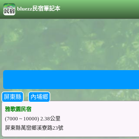
bluezz民宿筆記本
屏東縣
內埔鄉
雅歌園民宿
(7000 ~ 10000) 2.38公里
屏東縣萬巒鄉溪寮路23號