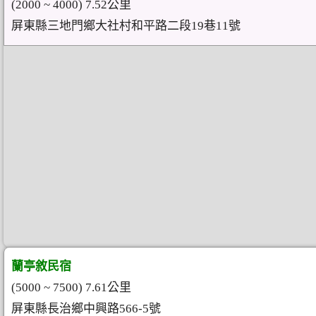
(2000 ~ 4000) 7.52公里
屏東縣三地門鄉大社村和平路二段19巷11號
蘭亭敘民宿
(5000 ~ 7500) 7.61公里
屏東縣長治鄉中興路566-5號