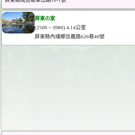
屏東縣萬巒鄉東山路10-1號
屏東の家
(2500 ~ 3980) 4.14公里
屏東縣內埔鄉信義路626巷40號