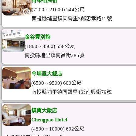
得來宿民宿
(7200 ~ 21600) 544公尺
南投縣埔里鎮同聲里3鄰忠孝路12號
金谷豐別館
(1800 ~ 3500) 558公尺
南投縣埔里鎮南昌街285號
今埔里大飯店
(6500 ~ 9500) 600公尺
南投縣埔里鎮同聲里4鄰南興街79號
鎮寶大飯店
Chengpao Hotel
(4500 ~ 10000) 602公尺