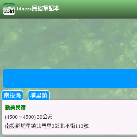
bluezz民宿筆記本
南投縣
埔里鎮
勤美民宿
(4500 ~ 4500) 39公尺
南投縣埔里鎮北門里2鄰北平街112號