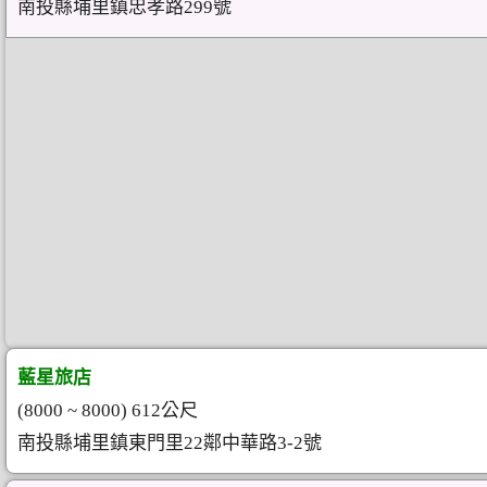
南投縣埔里鎮忠孝路299號
藍星旅店
(8000 ~ 8000) 612公尺
南投縣埔里鎮東門里22鄰中華路3-2號