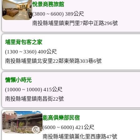
悅景商務旅館
(3800 ~ 6600) 389公尺
南投縣埔里鎮東門里7鄰中正路296號
埔里背包客之家
(1300 ~ 3360) 400公尺
南投縣埔里鎮北安里22鄰東榮路303巷6號
慵懶小時光
(10000 ~ 10000) 415公尺
南投縣埔里鎮南昌街22號
能高俱樂部民宿
(6000 ~ 6000) 421公尺
南投縣埔里鎮薰化里西康路47號