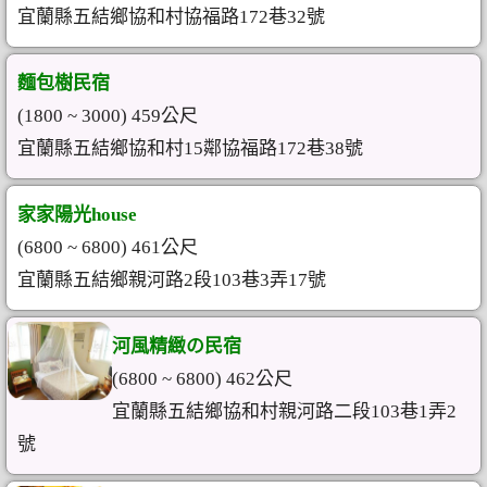
宜蘭縣五結鄉協和村協福路172巷32號
麵包樹民宿
(1800 ~ 3000) 459公尺
宜蘭縣五結鄉協和村15鄰協福路172巷38號
家家陽光house
(6800 ~ 6800) 461公尺
宜蘭縣五結鄉親河路2段103巷3弄17號
河風精緻の民宿
(6800 ~ 6800) 462公尺
宜蘭縣五結鄉協和村親河路二段103巷1弄2
號