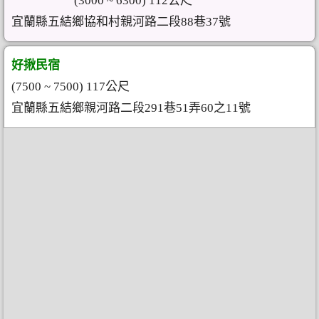
(3000 ~ 6300) 112公尺
宜蘭縣五結鄉協和村親河路二段88巷37號
好揪民宿
(7500 ~ 7500) 117公尺
宜蘭縣五結鄉親河路二段291巷51弄60之11號