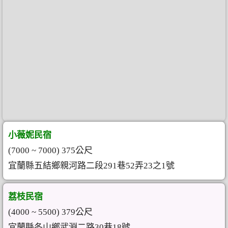
小薇妮民宿
(7000 ~ 7000) 375公尺
宜蘭縣五結鄉親河路二段291巷52弄23之1號
荔枝民宿
(4000 ~ 5500) 379公尺
宜蘭縣冬山鄉武淵二路30巷18號