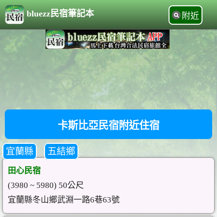
bluezz民宿筆記本
附近
卡斯比亞民宿附近住宿
宜蘭縣
五結鄉
田心民宿
(3980 ~ 5980) 50公尺
宜蘭縣冬山鄉武淵一路6巷63號