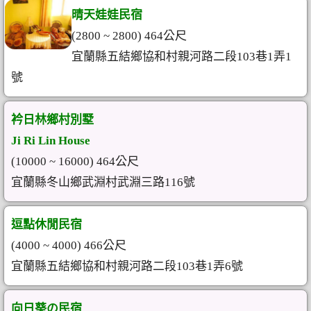
晴天娃娃民宿
(2800 ~ 2800) 464公尺
宜蘭縣五結鄉協和村親河路二段103巷1弄1
號
衿日林鄉村別墅
Ji Ri Lin House
(10000 ~ 16000) 464公尺
宜蘭縣冬山鄉武淵村武淵三路116號
逗點休閒民宿
(4000 ~ 4000) 466公尺
宜蘭縣五結鄉協和村親河路二段103巷1弄6號
向日葵の民宿