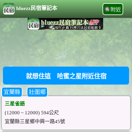
bluezz民宿筆記本
附近
就想住這 哈蜜之星附近住宿
宜蘭縣
壯圍鄉
三星雀語
(12000 ~ 12000) 594公尺
宜蘭縣三星鄉中興一路45號