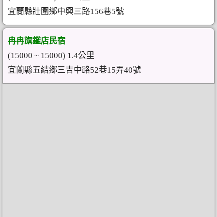
宜蘭縣壯圍鄉中興三路156巷5號
冉冉旗鑑店民宿
(15000 ~ 15000) 1.4公里
宜蘭縣五結鄉三吉中路52巷15弄40號