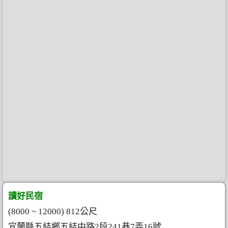
讀好民宿
(8000 ~ 12000) 812公尺
宜蘭縣五結鄉五結中路2段241巷7弄16號