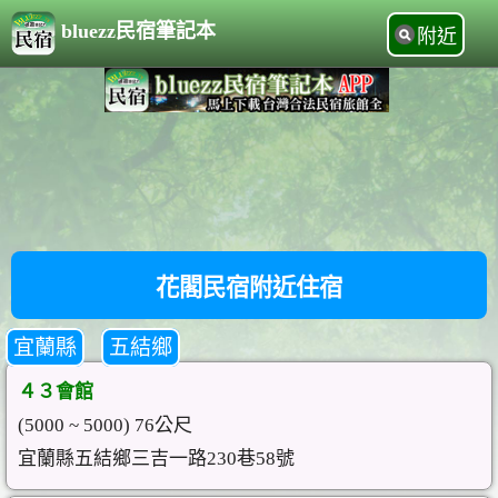
bluezz民宿筆記本
附近
花閣民宿附近住宿
宜蘭縣
五結鄉
４３會館
(5000 ~ 5000) 76公尺
宜蘭縣五結鄉三吉一路230巷58號