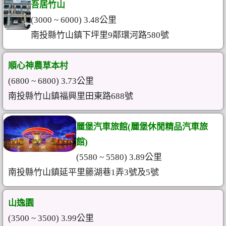
吾居竹山
(3000 ~ 6000) 3.48公里
南投縣竹山鎮下坪里9鄰環河路580號
順心神農草本村
(6800 ~ 6800) 3.73公里
南投縣竹山鎮福興里田東路688號
麗堡汽車旅館(麗堡休閒精品汽車旅
館)
(5580 ~ 5580) 3.89公里
南投縣竹山鎮延平里籐湖巷1弄3號及5號
山逸園
(3500 ~ 3500) 3.99公里