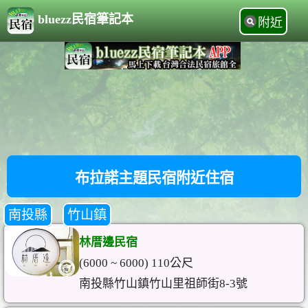
bluezz民宿筆記本
附近
布拉諾主題民宿附近住宿
南投縣
竹山鎮
林厝邊民宿
(6000 ~ 6000) 110公尺
南投縣竹山鎮竹山里祖師街8-3號