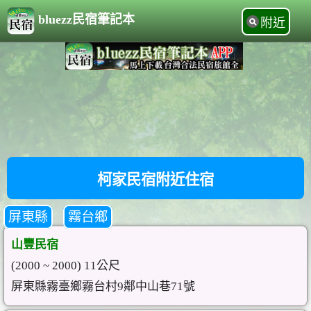
bluezz民宿筆記本
附近
柯家民宿附近住宿
屏東縣
霧台鄉
山豐民宿
(2000 ~ 2000) 11公尺
屏東縣霧臺鄉霧台村9鄰中山巷71號