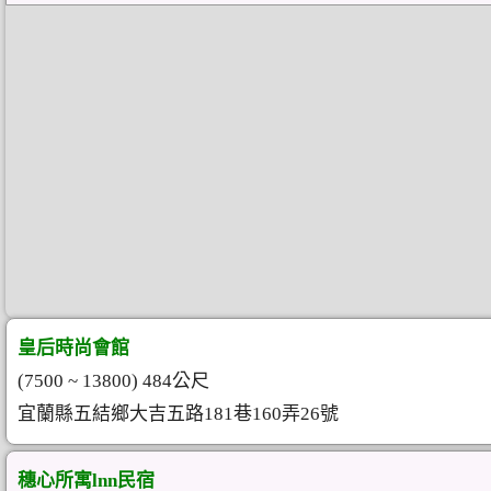
皇后時尚會館
(7500 ~ 13800) 484公尺
宜蘭縣五結鄉大吉五路181巷160弄26號
穗心所寓lnn民宿