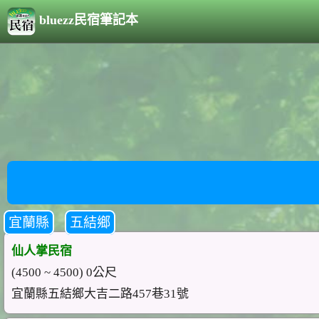
bluezz民宿筆記本
宜蘭縣
五結鄉
仙人掌民宿
(4500 ~ 4500) 0公尺
宜蘭縣五結鄉大吉二路457巷31號