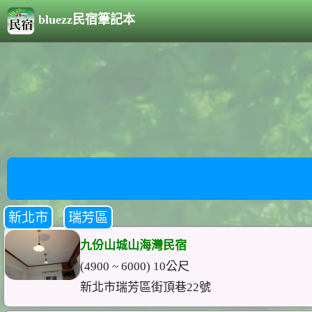
bluezz民宿筆記本
新北市
瑞芳區
九份山城山海灣民宿
(4900 ~ 6000) 10公尺
新北市瑞芳區街頂巷22號