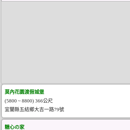
莫內花園渡假城堡
(5800 ~ 8800) 366公尺
宜蘭縣五結鄉大吉一路79號
糖心の家