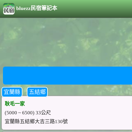
bluezz民宿筆記本
宜蘭縣
五結鄉
耿毛一家
(5000 ~ 6500) 33公尺
宜蘭縣五結鄉大吉三路130號